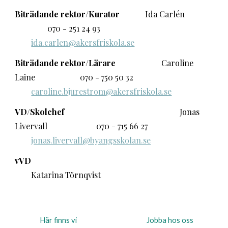
Biträdande rektor/Kurator
Ida
Carlén
070 - 251 24 93
ida.carlen@akersfriskola.se
Biträdande rektor/Lärare
Caroline
Laine
070 - 750 50 32
caroline.bjurestrom@akersfriskola.se
VD/Skolchef
Jonas
Livervall
070 - 715 66 27
jonas.livervall@byangsskolan.se
vVD
Katarina
Törnqvist
Här finns vi
Jobba hos oss